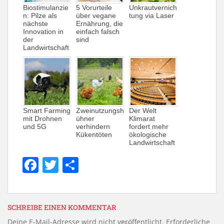
Biostimulanzie
5 Vorurteile
Unkrautvernich
n: Pilze als
über vegane
tung via Laser
nächste
Ernährung, die
Innovation in
einfach falsch
der
sind
Landwirtschaft
Smart Farming
Zweinutzungsh
Der Welt
mit Drohnen
ühner
Klimarat
und 5G
verhindern
fordert mehr
Kükentöten
ökologische
Landwirtschaft
F
T
T
a
w
ei
c
itt
le
e
er
n
SCHREIBE EINEN KOMMENTAR
Deine E-Mail-Adresse wird nicht veröffentlicht.
Erforderliche