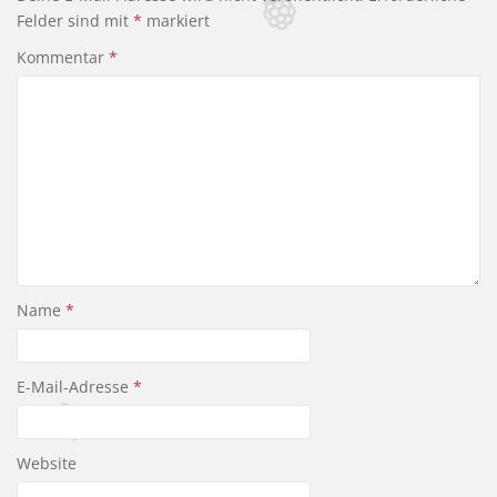
b
Felder sind mit
*
markiert
o
Kommentar
*
o
k
Name
*
E-Mail-Adresse
*
Website