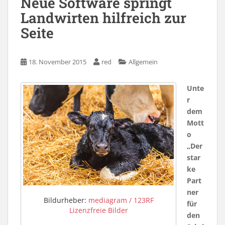
Neue Software springt
Landwirten hilfreich zur
Seite
18. November 2015
red
Allgemein
Unte
r
dem
Mott
o
„Der
star
ke
Part
ner
Bildurheber:
mediagram / 123RF
für
Lizenzfreie Bilder
den