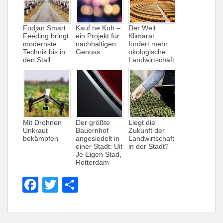
Fodjan Smart
Kauf ne Kuh –
Der Welt
Feeding bringt
ein Projekt für
Klimarat
modernste
nachhaltigen
fordert mehr
Technik bis in
Genuss
ökologische
den Stall
Landwirtschaft
Mit Drohnen
Der größte
Liegt die
Unkraut
Bauernhof
Zukunft der
bekämpfen
angesiedelt in
Landwirtschaft
einer Stadt: Uit
in der Stadt?
Je Eigen Stad,
Rotterdam
F
T
T
a
w
ei
c
itt
le