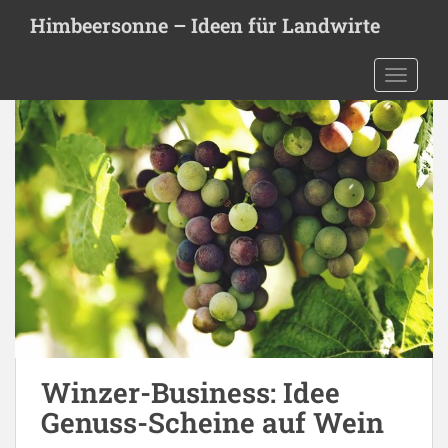
S
Himbeersonne – Ideen für Landwirte
k
i
TOGGLE
p
t
o
m
a
i
n
c
o
n
t
e
n
t
Winzer-Business: Idee
Genuss-Scheine auf Wein