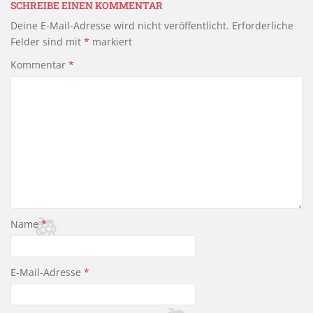
e
er
n
SCHREIBE EINEN KOMMENTAR
Deine E-Mail-Adresse wird nicht veröffentlicht.
Erforderliche
b
Felder sind mit
*
markiert
o
Kommentar
*
o
k
Name
*
E-Mail-Adresse
*