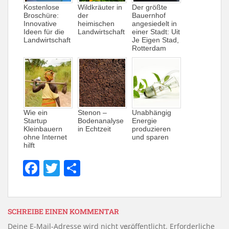
Kostenlose
Wildkräuter in
Der größte
Broschüre:
der
Bauernhof
Innovative
heimischen
angesiedelt in
Ideen für die
Landwirtschaft
einer Stadt: Uit
Landwirtschaft
Je Eigen Stad,
Rotterdam
Wie ein
Stenon –
Unabhängig
Startup
Bodenanalyse
Energie
Kleinbauern
in Echtzeit
produzieren
ohne Internet
und sparen
hilft
F
T
T
a
w
ei
c
itt
le
e
er
n
SCHREIBE EINEN KOMMENTAR
Deine E-Mail-Adresse wird nicht veröffentlicht.
Erforderliche