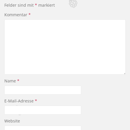
b
Felder sind mit
*
markiert
o
Kommentar
*
o
k
Name
*
E-Mail-Adresse
*
Website