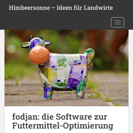
S
Himbeersonne – Ideen für Landwirte
k
i
TOGGLE
p
t
o
m
a
i
n
c
o
n
t
e
n
t
fodjan: die Software zur
Futtermittel-Optimierung