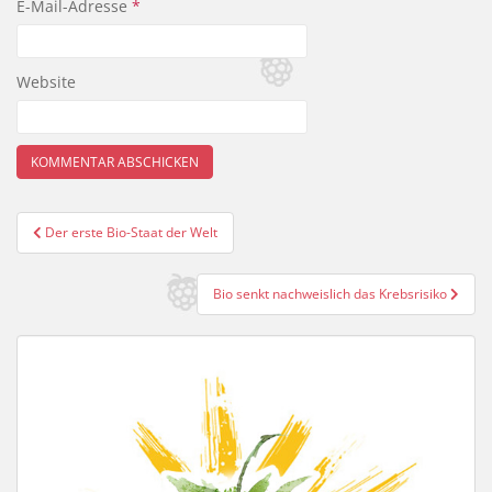
E-Mail-Adresse
*
Website
Beitragsnavigation
Der erste Bio-Staat der Welt
Bio senkt nachweislich das Krebsrisiko