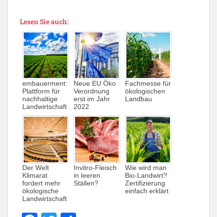
Lesen Sie auch:
embauerment:
Neue EU Öko
Fachmesse für
Plattform für
Verordnung
ökologischen
nachhaltige
erst im Jahr
Landbau
Landwirtschaft
2022
Der Welt
Invitro-Fleisch
Wie wird man
Klimarat
in leeren
Bio-Landwirt?
fordert mehr
Ställen?
Zertifizierung
ökologische
einfach erklärt
Landwirtschaft