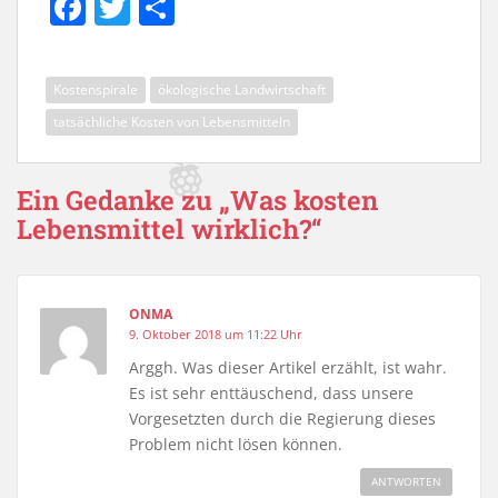
F
T
T
a
w
ei
c
itt
le
Kostenspirale
ökologische Landwirtschaft
e
er
n
tatsächliche Kosten von Lebensmitteln
b
o
Ein Gedanke zu „Was kosten
o
Lebensmittel wirklich?“
k
ONMA
9. Oktober 2018 um 11:22 Uhr
Arggh. Was dieser Artikel erzählt, ist wahr.
Es ist sehr enttäuschend, dass unsere
Vorgesetzten durch die Regierung dieses
Problem nicht lösen können.
ANTWORTEN