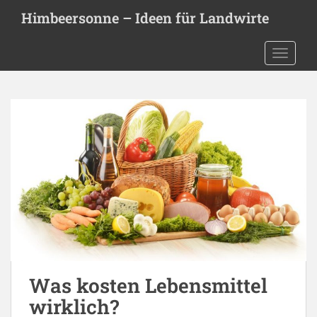
S
Himbeersonne – Ideen für Landwirte
k
i
TOGGLE
p
t
o
m
a
i
n
c
o
n
t
e
n
t
Was kosten Lebensmittel
wirklich?