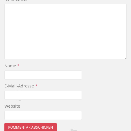
o
k
Name
*
E-Mail-Adresse
*
Website