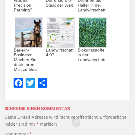
Was ist
Der erste Bio-
Drohnen als
Precision
Staat der Welt
Helfer in der
Farming?
Landwirtschaft
Bauern-
Landwirtschaft
Biokunststoffe
Business:
4.0?
in der
Machen Sie
Landwirtschaft
doch Ihren
Mist zu Geld
F
T
T
a
w
ei
c
itt
le
e
er
n
SCHREIBE EINEN KOMMENTAR
Deine E-Mail-Adresse wird nicht veröffentlicht.
Erforderliche
b
Felder sind mit
*
markiert
o
Kommentar
*