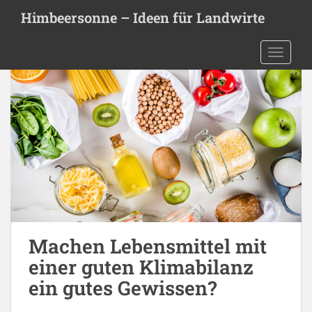
S
Himbeersonne – Ideen für Landwirte
k
i
TOGGLE
p
t
o
m
a
i
n
c
o
n
t
e
Machen Lebensmittel mit
n
einer guten Klimabilanz
t
ein gutes Gewissen?