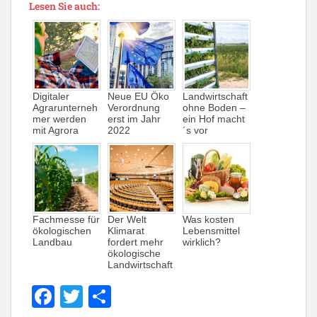
Lesen Sie auch:
Digitaler
Neue EU Öko
Landwirtschaft
Agrarunterneh
Verordnung
ohne Boden –
mer werden
erst im Jahr
ein Hof macht
mit Agrora
2022
´s vor
Fachmesse für
Der Welt
Was kosten
ökologischen
Klimarat
Lebensmittel
Landbau
fordert mehr
wirklich?
ökologische
Landwirtschaft
F
T
T