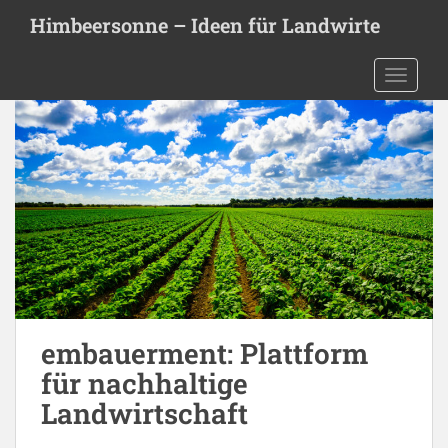
S
Himbeersonne – Ideen für Landwirte
k
i
TOGGLE
p
t
o
m
a
i
n
c
o
n
t
e
embauerment: Plattform
n
für nachhaltige
t
Landwirtschaft