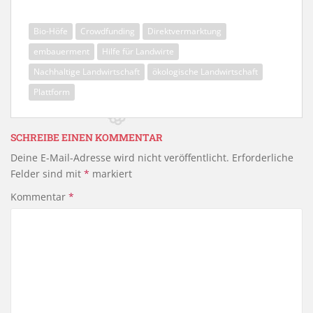
a
w
ei
c
itt
le
Bio-Höfe
Crowdfunding
Direktvermarktung
e
er
n
embauerment
Hilfe für Landwirte
b
Nachhaltige Landwirtschaft
ökologische Landwirtschaft
o
Plattform
o
k
SCHREIBE EINEN KOMMENTAR
Deine E-Mail-Adresse wird nicht veröffentlicht.
Erforderliche
Felder sind mit
*
markiert
Kommentar
*