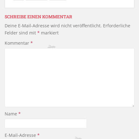
e
er
n
b
SCHREIBE EINEN KOMMENTAR
o
Deine E-Mail-Adresse wird nicht veröffentlicht.
Erforderliche
o
Felder sind mit
*
markiert
k
Kommentar
*
Name
*
E-Mail-Adresse
*