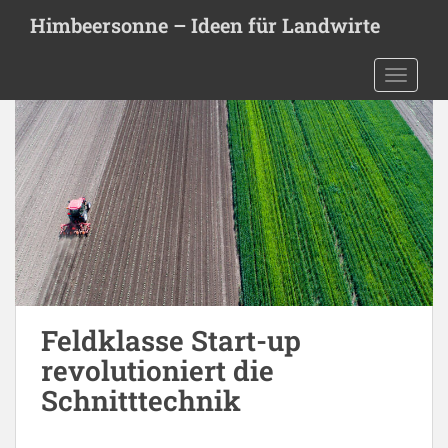
S
Himbeersonne – Ideen für Landwirte
k
i
TOGGLE
p
t
o
m
a
i
n
c
o
n
t
Feldklasse Start-up
e
n
revolutioniert die
t
Schnitttechnik