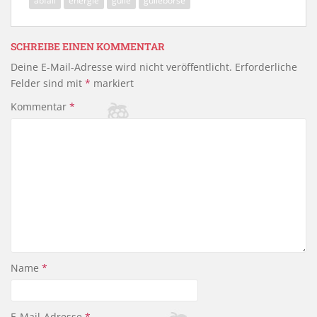
abfall
energie
gülle
güllebörse
e
er
n
b
SCHREIBE EINEN KOMMENTAR
o
Deine E-Mail-Adresse wird nicht veröffentlicht.
Erforderliche
o
Felder sind mit
*
markiert
k
Kommentar
*
Name
*
E-Mail-Adresse
*