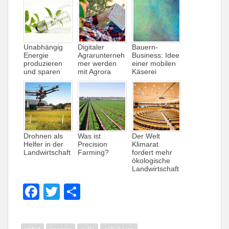
Unabhängig
Digitaler
Bauern-
Energie
Agrarunterneh
Business: Idee
produzieren
mer werden
einer mobilen
und sparen
mit Agrora
Käserei
Drohnen als
Was ist
Der Welt
Helfer in der
Precision
Klimarat
Landwirtschaft
Farming?
fordert mehr
ökologische
Landwirtschaft
F
T
T
a
w
ei
c
itt
le