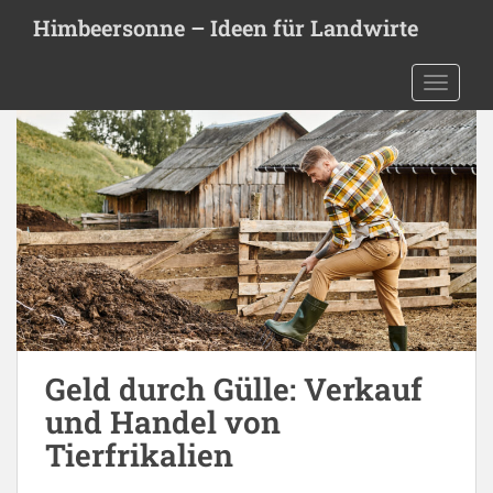
S
Himbeersonne – Ideen für Landwirte
k
i
TOGGLE
p
t
o
m
a
i
n
c
o
n
t
e
Geld durch Gülle: Verkauf
n
und Handel von
t
Tierfrikalien