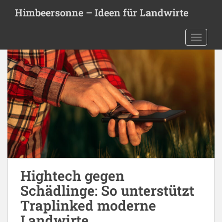
S
Himbeersonne – Ideen für Landwirte
k
i
TOGGLE
p
t
o
m
a
i
n
c
o
n
t
e
Hightech gegen
n
Schädlinge: So unterstützt
t
Traplinked moderne
Landwirte