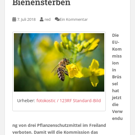
Bienensterben
7. Juli 2018
red
Ein Kommentar
Die
EU-
Kom
miss
ion
in
Brüs
sel
hat
jetzt
Urheber:
fotokostic / 123RF Standard-Bild
die
Verw
endu
ng von drei Pflanzenschutzmittel im Freiland
verboten. Damit will die Kommission das