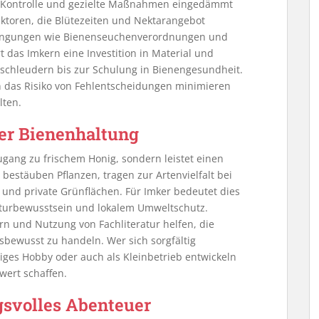
e Kontrolle und gezielte Maßnahmen eingedämmt
ktoren, die Blütezeiten und Nektarangebot
dingungen wie Bienenseuchenverordnungen und
t das Imkern eine Investition in Material und
schleudern bis zur Schulung in Bienengesundheit.
nn das Risiko von Fehlentscheidungen minimieren
lten.
er Bienenhaltung
ugang zu frischem Honig, sondern leistet einen
 bestäuben Pflanzen, tragen zur Artenvielfalt bei
 und private Grünflächen. Für Imker bedeutet dies
aturbewusstsein und lokalem Umweltschutz.
n und Nutzung von Fachliteratur helfen, die
sbewusst zu handeln. Wer sich sorgfältig
tiges Hobby oder auch als Kleinbetrieb entwickeln
wert schaffen.
gsvolles Abenteuer