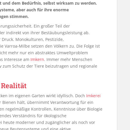
 und dem Bedürfnis, selbst wirksam zu werden.
systeme, aber auch für ihre enorme
ngen stimmen.
rungssicherheit. Ein großer Teil der
der indirekt von ihrer Bestäubungsleistung ab.
r Druck. Monokulturen, Pestizide,
e Varroa-Milbe setzen den Völkern zu. Die Folge ist
 nicht mehr nur ein abstraktes Umweltproblem
as Interesse am
Imkern
. Immer mehr Menschen
iv zum Schutz der Tiere beizutragen und regionale
Realität
en im eigenen Garten wirkt idyllisch. Doch
Imkerei
r Bienen hält, übernimmt Verantwortung für ein
en regelmäßige Kontrollen, Kenntnisse über Biologie
endes Verständnis für ökologische
ei heute moderner und zugänglicher als noch vor
 neue Beutensysteme und eine aktive