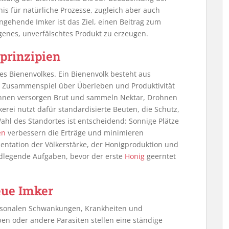
is für natürliche Prozesse, zugleich aber auch
angehende Imker ist das Ziel, einen Beitrag zum
igenes, unverfälschtes Produkt zu erzeugen.
prinzipien
es Bienenvolkes. Ein Bienenvolk besteht aus
n Zusammenspiel über Überleben und Produktivität
erinnen versorgen Brut und sammeln Nektar, Drohnen
kerei nutzt dafür standardisierte Beuten, die Schutz,
ahl des Standortes ist entscheidend: Sonnige Plätze
en
verbessern die Erträge und minimieren
ntation der Völkerstärke, der Honigproduktion und
dlegende Aufgaben, bevor der erste
Honig
geerntet
eue Imker
aisonalen Schwankungen, Krankheiten und
en oder andere Parasiten stellen eine ständige