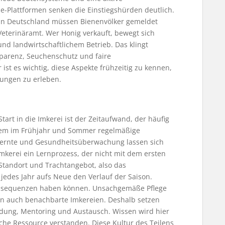
e-Plattformen senken die Einstiegshürden deutlich.
t. In Deutschland müssen Bienenvölker gemeldet
terinäramt. Wer Honig verkauft, bewegt sich
 landwirtschaftlichem Betrieb. Das klingt
sparenz, Seuchenschutz und faire
st es wichtig, diese Aspekte frühzeitig zu kennen,
ungen zu erleben.
art in die Imkerei ist der Zeitaufwand, der häufig
lem im Frühjahr und Sommer regelmäßige
gernte und Gesundheitsüberwachung lassen sich
 Imkerei ein Lernprozess, der nicht mit dem ersten
Standort und Trachtangebot, also das
 jedes Jahr aufs Neue den Verlauf der Saison.
onsequenzen haben können. Unsachgemäße Pflege
ern auch benachbarte Imkereien. Deshalb setzen
dung, Mentoring und Austausch. Wissen wird hier
iche Ressource verstanden. Diese Kultur des Teilens