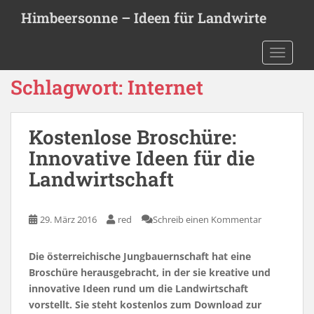
S
Himbeersonne – Ideen für Landwirte
k
i
TOGGLE
p
t
Schlagwort:
Internet
o
m
a
Kostenlose Broschüre:
i
Innovative Ideen für die
n
c
Landwirtschaft
o
n
t
29. März 2016
red
Schreib einen Kommentar
e
n
Die österreichische Jungbauernschaft hat eine
t
Broschüre herausgebracht, in der sie kreative und
innovative Ideen rund um die Landwirtschaft
vorstellt. Sie steht kostenlos zum Download zur