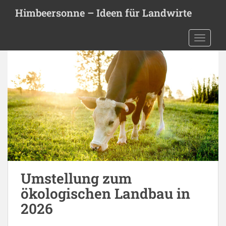
S
Himbeersonne – Ideen für Landwirte
k
i
TOGGLE
p
t
o
m
a
i
n
c
o
n
t
e
Umstellung zum
n
ökologischen Landbau in
t
2026