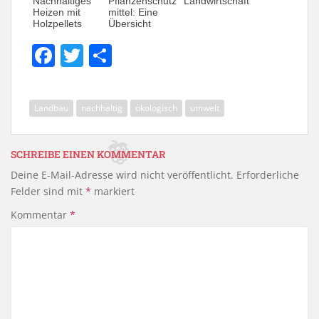
Nachhaltiges
Pflanzenschutz
Landwirtschaft
Heizen mit
mittel: Eine
Holzpellets
Übersicht
F
T
T
a
w
ei
c
itt
le
Landbau
nachhaltig
ökologisch
umwelt
e
er
n
b
SCHREIBE EINEN KOMMENTAR
o
Deine E-Mail-Adresse wird nicht veröffentlicht.
Erforderliche
o
Felder sind mit
*
markiert
k
Kommentar
*