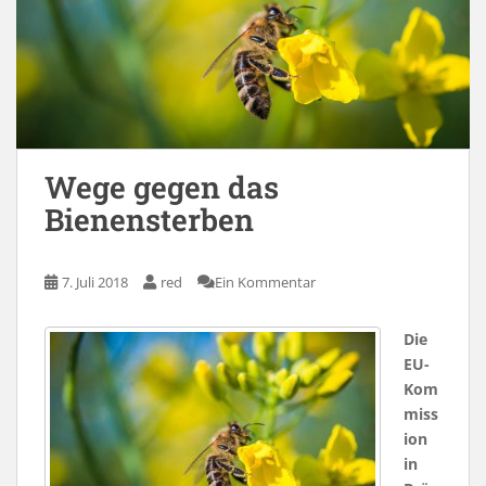
Wege gegen das
Bienensterben
7. Juli 2018
red
Ein Kommentar
Die
EU-
Kom
miss
ion
in