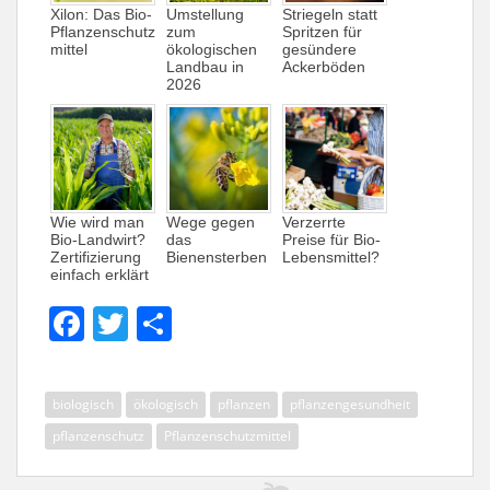
Xilon: Das Bio-
Umstellung
Striegeln statt
Pflanzenschutz
zum
Spritzen für
mittel
ökologischen
gesündere
Landbau in
Ackerböden
2026
Wie wird man
Wege gegen
Verzerrte
Bio-Landwirt?
das
Preise für Bio-
Zertifizierung
Bienensterben
Lebensmittel?
einfach erklärt
F
T
T
a
w
ei
c
itt
le
biologisch
ökologisch
pflanzen
pflanzengesundheit
e
er
n
pflanzenschutz
Pflanzenschutzmittel
b