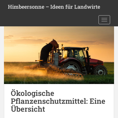
S
Himbeersonne – Ideen für Landwirte
k
i
TOGGLE
p
t
o
m
a
i
n
c
o
n
t
e
Ökologische
n
Pflanzenschutzmittel: Eine
t
Übersicht