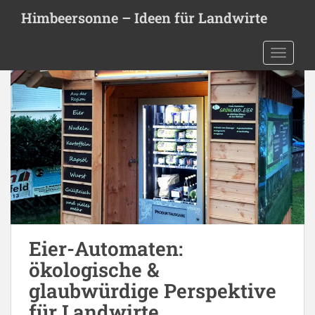
S
Himbeersonne – Ideen für Landwirte
k
i
TOGGLE
p
t
o
m
a
i
n
c
o
n
t
e
Eier-Automaten:
n
ökologische &
t
glaubwürdige Perspektive
für Landwirte