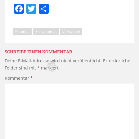
F
T
T
a
w
ei
c
itt
le
Automat
Eierautomat
Verkaufen
e
er
n
b
SCHREIBE EINEN KOMMENTAR
o
Deine E-Mail-Adresse wird nicht veröffentlicht.
Erforderliche
o
Felder sind mit
*
markiert
k
Kommentar
*