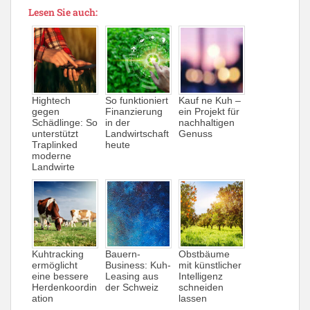
Lesen Sie auch:
Hightech
So funktioniert
Kauf ne Kuh –
gegen
Finanzierung
ein Projekt für
Schädlinge: So
in der
nachhaltigen
unterstützt
Landwirtschaft
Genuss
Traplinked
heute
moderne
Landwirte
Kuhtracking
Bauern-
Obstbäume
ermöglicht
Business: Kuh-
mit künstlicher
eine bessere
Leasing aus
Intelligenz
Herdenkoordin
der Schweiz
schneiden
ation
lassen